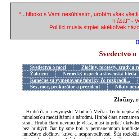
"...hlboko s Vami nesúhlasím, urobím však všetk
hlásať" - V
Politici musia strpieť akékoľvek náz
H
Svedectvo o 
Svedectvo o moci
Zločiny, protesty, zrady a r
Žalujem
Nemecký úspech a slovenská bieda
Konečne sú vymenované fabriky, čo rozkradli...
Sex, moc, prokurátor a prezident
Nikdy neza
Zločiny, r
Hrubú čiaru nevymyslel Vladimír Mečiar. Tento nepísaný 
minulosťou medzi štátmi a národmi. Hrubá čiara nezname
strán. Hrubú čiaru nevnucuje víťaz, musí ju prijať ukrivd
bez hrubých čiar by sme boli v permanentnom konflikte
množstvo zločinov, krívd a nespravodlivosti. Štát rozloži