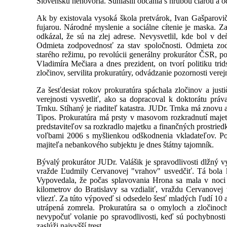
Slovensku nehovoria. Súhlasili občania s hrubou čiarou a od
Ak by existovala vysoká škola pretvárok, Ivan Gašparovič j
fujarou. Národné myslenie a sociálne cítenie je maska. 
odkázal, že sú na zlej adrese. Nevysvetlil, kde bol v 
Odmieta zodpovednosť za stav spoločnosti. Odmieta zod
starého režimu, po revolúcii generálny prokurátor ČSR, po
Vladimíra Mečiara a dnes prezident, on tvorí politiku trid
zločinov, servilita prokuratúry, odvádzanie pozornosti verej
Za šesťdesiat rokov prokuratúra spáchala zločinov a jus
verejnosti vysvetliť, ako sa dopracoval k doktorátu p
Trnku. Stíhaný je riaditeľ katastra. JUDr. Trnka má znovu 
Tipos. Prokuratúra má prsty v masovom rozkradnutí majet
predstaviteľov sa rozkradlo majetku a finančných prostried
voľbami 2006 s myšlienkou odškodnenia vkladateľov. Po v
majiteľa nebankového subjektu je dnes štátny tajomník.
Bývalý prokurátor JUDr. Valášik je spravodlivosti dlžný vy
vražde Ľudmily Cervanovej "vrahov" usvedčiť. Tá bola 
Vypovedala, že počas splavovania Hrona sa mala v noci
kilometrov do Bratislavy sa vzdialiť, vraždu Cervanovej 
vliezť. Za túto výpoveď si odsedelo šesť mladých ľudí 10 a
utrápená zomrela. Prokuratúra sa o omyloch a zločinoc
nevypočuť volanie po spravodlivosti, keď sú pochybnosti 
zaslúži najvyšší trest.