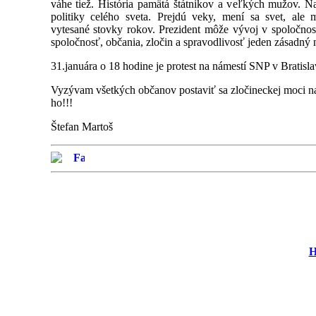
váhe tiež. História pamätá štátnikov a veľkých mužov. Na 
politiky celého sveta. Prejdú veky, mení sa svet, ale
vytesané stovky rokov. Prezident môže vývoj v spoločnos
spoločnosť, občania, zločin a spravodlivosť jeden zásadný 
31.januára o 18 hodine je protest na námestí SNP v Bratisl
Vyzývam všetkých občanov postaviť sa zločineckej moci na 
ho!!!
Štefan Martoš
H