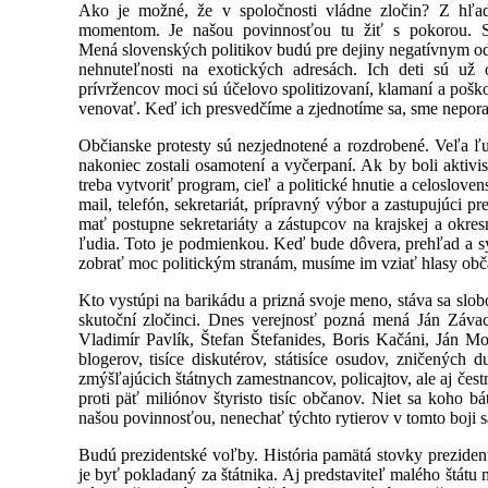
Ako je možné, že v spoločnosti vládne zločin? Z hľad
momentom. Je našou povinnosťou tu žiť s pokorou. Sprá
Mená slovenských politikov budú pre dejiny negatívnym odk
nehnuteľnosti na exotických adresách. Ich deti sú už 
prívržencov moci sú účelovo spolitizovaní, klamaní a poškod
venovať. Keď ich presvedčíme a zjednotíme sa, sme neporazit
Občianske protesty sú nezjednotené a rozdrobené. Veľa ľuds
nakoniec zostali osamotení a vyčerpaní. Ak by boli aktivis
treba vytvoriť program, cieľ a politické hnutie a celoslo
mail, telefón, sekretariát, prípravný výbor a zastupujúci 
mať postupne sekretariáty a zástupcov na krajskej a okres
ľudia. Toto je podmienkou. Keď bude dôvera, prehľad a 
zobrať moc politickým stranám, musíme im vziať hlasy ob
Kto vystúpi na barikádu a prizná svoje meno, stáva sa sl
skutoční zločinci. Dnes verejnosť pozná mená Ján Záva
Vladimír Pavlík, Štefan Štefanides, Boris Kačáni, Ján Mo
blogerov, tisíce diskutérov, státisíce osudov, zničených 
zmýšľajúcich štátnych zamestnancov, policajtov, ale aj čest
proti päť miliónov štyristo tisíc občanov. Niet sa koho b
našou povinnosťou, nenechať týchto rytierov v tomto boji sá
Budú prezidentské voľby. História pamätá stovky preziden
je byť pokladaný za štátnika. Aj predstaviteľ malého štátu