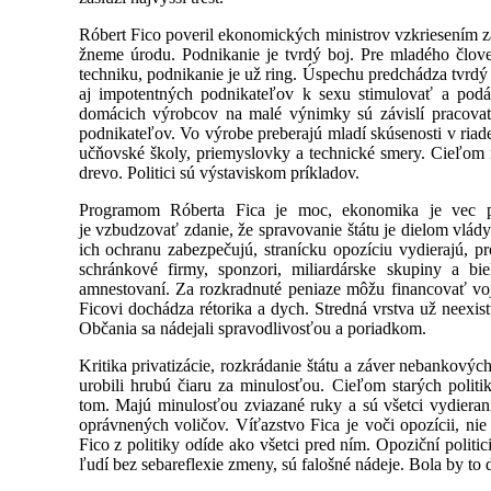
Róbert Fico poveril ekonomických ministrov vzkriesením z
žneme úrodu. Podnikanie je tvrdý boj. Pre mladého človeka
techniku, podnikanie je už ring. Úspechu predchádza tvrdý 
aj impotentných podnikateľov k sexu stimulovať a podáv
domácich výrobcov na malé výnimky sú závislí pracovať
podnikateľov. Vo výrobe preberajú mladí skúsenosti v riad
učňovské školy, priemyslovky a technické smery. Cieľom ml
drevo. Politici sú výstaviskom príkladov.
Programom Róberta Fica je moc, ekonomika je vec po
je vzbudzovať zdanie, že spravovanie štátu je dielom vlády
ich ochranu zabezpečujú, stranícku opozíciu vydierajú, p
schránkové firmy, sponzori, miliardárske skupiny a bi
amnestovaní. Za rozkradnuté peniaze môžu financovať vo
Ficovi dochádza rétorika a dych. Stredná vrstva už neexis
Občania sa nádejali spravodlivosťou a poriadkom.
Kritika privatizácie, rozkrádanie štátu a záver nebankov
urobili hrubú čiaru za minulosťou. Cieľom starých pol
tom. Majú minulosťou zviazané ruky a sú všetci vydieraní
oprávnených voličov. Víťazstvo Fica je voči opozícii, ni
Fico z politiky odíde ako všetci pred ním. Opoziční politi
ľudí bez sebareflexie zmeny, sú falošné nádeje. Bola by to 