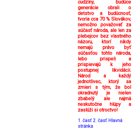
cudziny, budúce
generácie obrali o
detstvo a budúcnosť,
tvoria cca 70 % Slovákov,
nemožno považovať za
súčasť národa, ale len za
plebejcov bez vlastného
názoru, ktorí nikdy
nemajú právo byť
súčasťou tohto národa,
lebo prispeli a
prispievajú k jeho
postupnej likvidácii.
Národ a každý
jednotlivec, ktorý sa
zmieri s tým, že bol
okradnutý je nielen
zbabelý ale najmä
neskutočne hlúpy a
zaslúži si otroctvo!
1. časť
2. časť
Hlavná
stránka