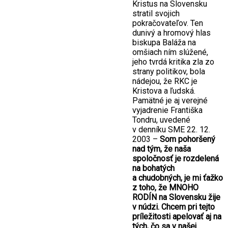
Kristus na Slovensku
stratil svojich
pokračovateľov. Ten
dunivý a hromový hlas
biskupa Baláža na
omšiach ním slúžené,
jeho tvrdá kritika zla zo
strany politikov, bola
nádejou, že RKC je
Kristova a ľudská.
Pamätné je aj verejné
vyjadrenie Františka
Tondru, uvedené
v denníku SME 22. 12.
2003 –
Som pohoršený
nad tým, že naša
spoločnosť je rozdelená
na bohatých
a chudobných, je mi ťažko
z toho, že MNOHO
RODÍN na Slovensku žije
v núdzi. Chcem pri tejto
príležitosti apelovať aj na
tých, čo sa v našej