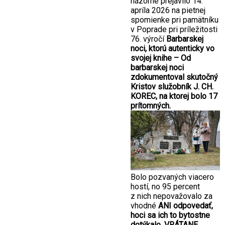
názorne prejavilo 14.
apríla 2026 na pietnej
spomienke pri pamätníku
v Poprade pri príležitosti
76. výročí
Barbarskej
noci, ktorú autenticky vo
svojej knihe – Od
barbarskej noci
zdokumentoval skutočný
Kristov služobník J. CH.
KOREC, na ktorej bolo 17
prítomných.
Bolo pozvaných viacero
hostí, no 95 percent
z nich nepovažovalo za
vhodné
ANI odpovedať,
hoci sa ich to bytostne
dotýkalo. VRÁTANE