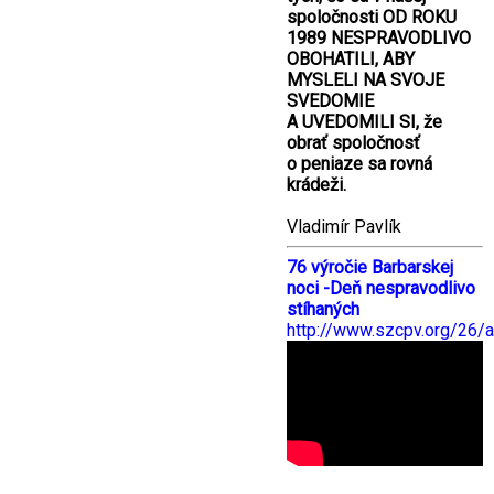
spoločnosti OD ROKU
1989 NESPRAVODLIVO
OBOHATILI, ABY
MYSLELI NA SVOJE
SVEDOMIE
A UVEDOMILI SI, že
obrať spoločnosť
o peniaze sa rovná
krádeži.
Vladimír Pavlík
76 výročie Barbarskej
noci -Deň nespravodlivo
stíhaných
http://www.szcpv.org/26/a