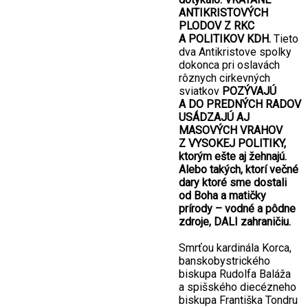
ANTIKRISTOVÝCH
PLODOV Z RKC
A POLITIKOV KDH.
Tieto
dva Antikristove spolky
dokonca pri oslavách
rôznych cirkevných
sviatkov
POZÝVAJÚ
A DO PREDNÝCH RADOV
USÁDZAJÚ AJ
MASOVÝCH VRAHOV
Z VYSOKEJ POLITIKY,
ktorým ešte aj žehnajú.
Alebo takých, ktorí večné
dary ktoré sme dostali
od Boha a matičky
prírody – vodné a pôdne
zdroje, DALI zahraničiu.
Smrťou kardinála Korca,
banskobystrického
biskupa Rudolfa Baláža
a spišského diecézneho
biskupa Františka Tondru