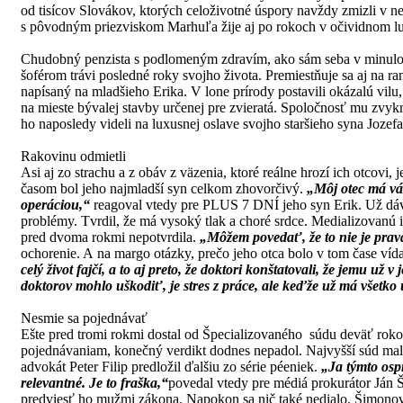
od tisícov Slovákov, ktorých celoživotné úspory navždy zmizli v
s pôvodným priezviskom Marhuľa žije aj po rokoch v očividnom l
Chudobný penzista s podlomeným zdravím, ako sám seba v minulosti
šoférom trávi posledné roky svojho života. Premiestňuje sa aj na r
napísaný na mladšieho Erika. V lone prírody postavili okázalú vilu
na mieste bývalej stavby určenej pre zvieratá. Spoločnosť mu zvyk
ho naposledy videli na luxusnej oslave svojho staršieho syna Jozef
Rakovinu odmietli
Asi aj zo strachu a z obáv z väzenia, ktoré reálne hrozí ich otcovi, 
časom bol jeho najmladší syn celkom zhovorčivý.
„Môj otec má vá
operáciou,“
reagoval vtedy pre PLUS 7 DNÍ jeho syn Erik. Už dávn
problémy. Tvrdil, že má vysoký tlak a choré srdce. Medializovanú 
pred dvoma rokmi nepotvrdila.
„Môžem povedať, že to nie je prav
ochorenie. A na margo otázky, prečo jeho otca bolo v tom čase vída
celý život fajčí, a to aj preto, že doktori konštatovali, že jemu u
doktorov mohlo uškodiť, je stres z práce, ale keďže už má všetk
Nesmie sa pojednávať
Ešte pred tromi rokmi dostal od Špecializovaného súdu deväť rokov
pojednávaniam, konečný verdikt dodnes nepadol. Najvyšší súd mal
advokát Peter Filip predložil ďalšiu zo série péeniek.
„Ja týmto osp
relevantné. Je to fraška,“
povedal vtedy pre médiá prokurátor Ján 
predviesť ho mužmi zákona. Napokon sa nič také nedialo. Šimonov