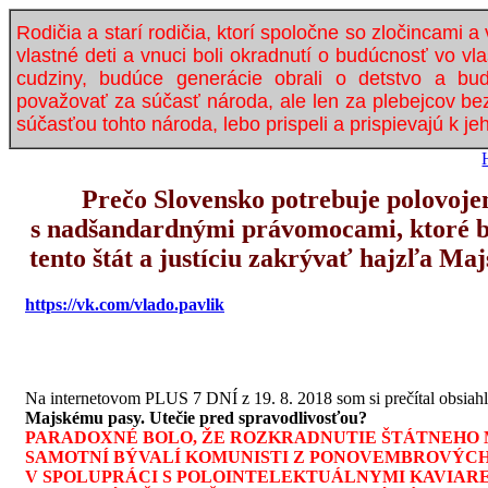
Rodičia a starí rodičia, ktorí spoločne so zločincami a 
vlastné deti a vnuci boli okradnutí o budúcnosť vo vla
cudziny, budúce generácie obrali o detstvo a b
považovať za súčasť národa, ale len za plebejcov bez
súčasťou tohto národa, lebo prispeli a prispievajú k jeh
Prečo Slovensko potrebuje polovoje
s nadšandardnými právomocami, ktoré by
tento štát a justíciu zakrývať hajzľa Ma
https://vk.com/vlado.pavlik
Na internetovom PLUS 7 DNÍ z 19. 8. 2018 som si prečítal obsia
Majskému pasy. Utečie pred spravodlivosťou?
PARADOXNÉ BOLO, ŽE ROZKRADNUTIE ŠTÁTNEHO M
SAMOTNÍ BÝVALÍ KOMUNISTI Z PONOVEMBROVÝCH
V SPOLUPRÁCI S POLOINTELEKTUÁLNYMI KAVIAR