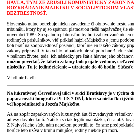
HAVLA, TÝM ŽE ZRUŠILI KOMUNISTICKÝ ZÁKON N
ROZKRÁDANIE MAJETKU V SOCIALISTICKOM VLAST
BEZTRESTNOSŤ.
Slovensko nutne potrebuje nielen zavedenie či obnovenie trestu sm
tribunálu, ktorý by aj so spätnou platnosťou riešil najzávažnejšie e
novembri 1989. So spätnou platnosťou by boli zabavované nielen rozk
rodinných príslušníkov, viď príklad hajzľaMajského a jemu podobný
boli bratí na zodpovednosť poslanci, ktorí nielen takéto zákony prija
zákony pripravili. V takýchto prípadoch nie sú potrebné žiadne sú
v reálnom živote, teda, ich následky pre štát a hlavne jeho občanov
možno povedať, že takéto zákony boli prijaté vedome, cieľave
následky. Tu je jediné riešenie – utratenie do 48 hodín.
Súčasťou
Vladimír Pavlík
Na lukratívnej Červeňovej ulici v srdci Bratislavy je v týchto d
paparacovskí fotografi z PLUS 7 DNÍ, ktorí sa niekoľko týždň
veľkopodnikateľa Jozefa Majského.
Až na zopár zaparkovaných luxusných áut či zvedavých vrátnikov to
adresy dovolenkujú. Natíska sa tak legitímna otázka, či sa obžal
Z Najvyššieho súdu nám napokon potvrdili to, čo sme predpokladali
horúce leto užíva v kruhu milujúcej rodiny niekde pri mori.