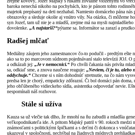
zrejme kovový, Jozef Majský s rukami žoviálne vloženými vo vreck
baroka nenechá nikoho na pochybách, kto je pánom tohto rodinnéh
majetok prepísaný na deti nezhabal. Namiesto domáceho pána nás pr
obrazovky a sleduje okolie aj vnútro vily. Na otázku, či môžeme h
syn Jozef, tam už nie je a mladší, zrejme má na mysli najmladšieho z
dovolenke.
„A najstarší?“
pýtame sa. Informátor sa zarazí a prudko
Radšej mlčať
Mediálny záujem jeho zamestnancov čo-to podučil - predtým ešte n
ako sa to po marcovom súdnom pojednávaní stalo televízii JOJ. O pá
a odkázali jej:
„Je v nemocnici.“
Po chvíli čakania nás privíta mladá
sa, odkiaľ sme, a znova naučene reaguje:
„Neviem, či je tu, alebo ni
oddychuje.“
Chceme si s ním dohodnúť stretnutie, na čo nám vysvet
predsa len je chorý, empaticky zdôrazní. Či bol domáci pán doma, 
jeho obľúbeného vidieckeho sídla, asistentka odpovedať nevie. Ešt
nespomínali náš rozhovor.
Stále si užíva
Kauza sa už vlečie tak dlho, že mnohí na ňu zabudli a mladšia gener
veľkopodnikateľa ide. A pritom Majský patril v 90. rokoch medzi n
známosťami s politickými špičkami a s deťmi či dokonca s vnúčata
ukazoval v spoločnosti, nechýbal na žiadnych módnych prehliadka