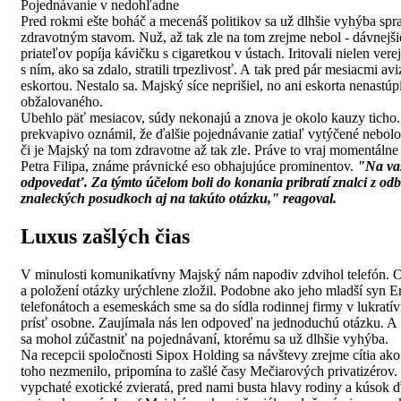
Pojednávanie v nedohľadne
Pred rokmi ešte boháč a mecenáš politikov sa už dlhšie vyhýba spr
zdravotným stavom. Nuž, až tak zle na tom zrejme nebol - dávnejšie
priateľov popíja kávičku s cigaretkou v ústach. Iritovali nielen vere
s ním, ako sa zdalo, stratili trpezlivosť. A tak pred pár mesiacmi av
eskortou. Nestalo sa. Majský síce neprišiel, no ani eskorta nenastúp
obžalovaného.
Ubehlo päť mesiacov, súdy nekonajú a znova je okolo kauzy ticho.
prekvapivo oznámil, že ďalšie pojednávanie zatiaľ vytýčené nebolo. 
či je Majský na tom zdravotne až tak zle. Práve to vraj momentálne
Petra Filipa, známe právnické eso obhajujúce prominentov.
"Na vaš
odpovedať. Za týmto účelom boli do konania pribratí znalci z od
znaleckých posudkoch aj na takúto otázku," reagoval.
Luxus zašlých čias
V minulosti komunikatívny Majský nám napodiv zdvihol telefón. O
a položení otázky urýchlene zložil. Podobne ako jeho mladší syn E
telefonátoch a esemeskách sme sa do sídla rodinnej firmy v lukratívn
prísť osobne. Zaujímala nás len odpoveď na jednoduchú otázku. A to
sa mohol zúčastniť na pojednávaní, ktorému sa už dlhšie vyhýba.
Na recepcii spoločnosti Sipox Holding sa návštevy zrejme cítia ak
toho nezmenilo, pripomína to zašlé časy Mečiarových privatizéro
vypchaté exotické zvieratá, pred nami busta hlavy rodiny a kúsok 