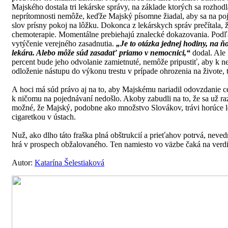
Majského dostala tri lekárske správy, na základe ktorých sa rozhod
neprítomnosti nemôže, keďže Majský písomne žiadal, aby sa na poj
slov prísny pokoj na lôžku. Dokonca z lekárskych správ prečítala, 
chemoterapie. Momentálne prebiehajú znalecké dokazovania. Podľa 
vytýčenie verejného zasadnutia.
„Je to otázka jednej hodiny, na ň
lekára. Alebo môže súd zasadať priamo v nemocnici,“
dodal. Ale 
percent bude jeho odvolanie zamietnuté, nemôže pripustiť, aby k n
odloženie nástupu do výkonu trestu v prípade ohrozenia na živote
A hoci má súd právo aj na to, aby Majskému nariadil odovzdanie ce
k ničomu na pojednávaní nedošlo. Akoby zabudli na to, že sa už raz
možné, že Majský, podobne ako množstvo Slovákov, trávi horúce le
cigaretkou v ústach.
Nuž, ako dlho táto fraška plná obštrukcií a prieťahov potrvá, neved
hrá v prospech obžalovaného. Ten namiesto vo väzbe čaká na verdikt
Autor:
Katarína Šelestiaková